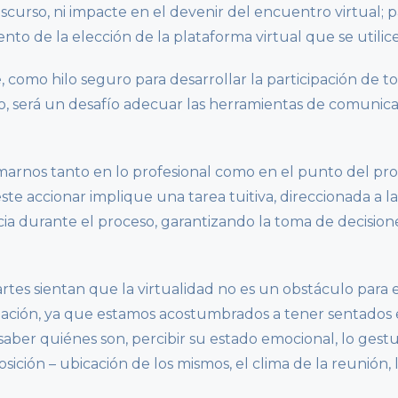
iscurso, ni impacte en el devenir del encuentro virtual; p
o de la elección de la plataforma virtual que se utilice
, como hilo seguro para desarrollar la participación de t
to, será un desafío adecuar las herramientas de comunic
marnos tanto en lo profesional como en el punto del pr
te accionar implique una tarea tuitiva, direccionada a la
cia durante el proceso, garantizando la toma de decision
artes sientan que la virtualidad no es un obstáculo para 
piación, ya que estamos acostumbrados a tener sentados
aber quiénes son, percibir su estado emocional, lo gestua
sición – ubicación de los mismos, el clima de la reunión, 