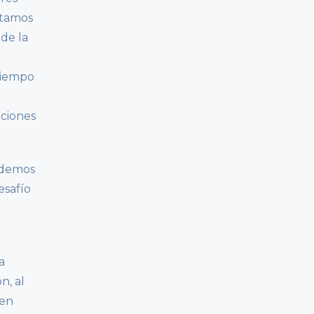
stamos
nde la
 tiempo
ociones
ndemos
esafío
a
n, al
 en