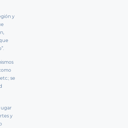
egión y
ue
n,
 que
”.
mismos
 como
etc.; se
d
lugar
rtes y
o