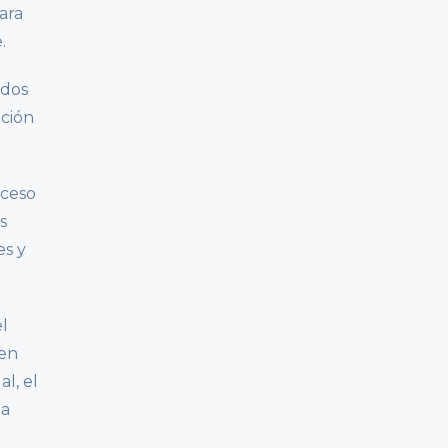
ara
.
odos
ación
oceso
s
es y
el
 en
l, el
la