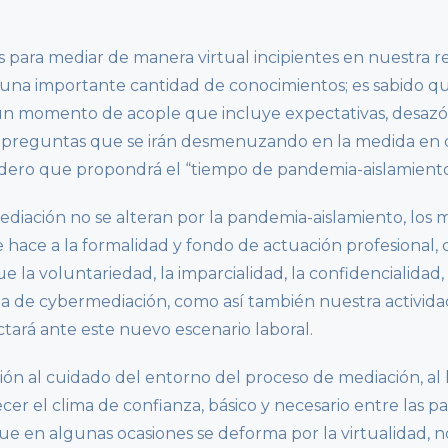
as para mediar de manera virtual incipientes en nuestra r
una importante cantidad de conocimientos; es sabido q
ir un momento de acople que incluye expectativas, desazó
il preguntas que se irán desmenuzando en la medida en
ero que propondrá el “tiempo de pandemia-aislamiento
iación no se alteran por la pandemia-aislamiento, los 
hace a la formalidad y fondo de actuación profesional,
e la voluntariedad, la imparcialidad, la confidencialidad, 
a de cybermediación, como así también nuestra activida
tará ante este nuevo escenario laboral.
ón al cuidado del entorno del proceso de mediación, al 
r el clima de confianza, básico y necesario entre las pa
que en algunas ocasiones se deforma por la virtualidad, n