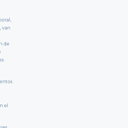
oral,
, van
en de
e
es
ientos
n el
ores