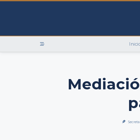
Skip
to
content
Inici
Mediació
p
Secreta