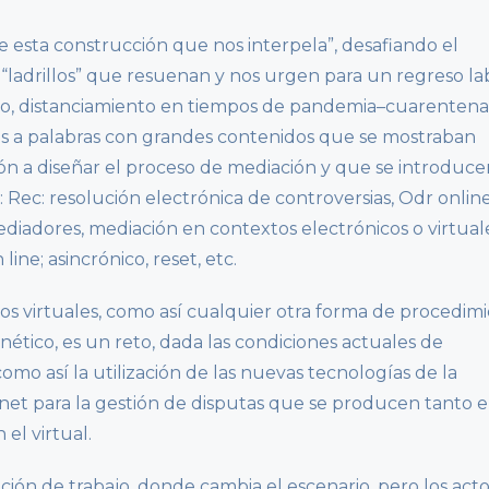
e esta construcción que nos interpela”, desafiando el
“ladrillos” que resuenan y nos urgen para un regreso lab
to, distanciamiento en tiempos de pandemia–cuarentena
mos a palabras con grandes contenidos que se mostraban
ón a diseñar el proceso de mediación y que se introduc
r: Rec: resolución electrónica de controversias, Odr onlin
ediadores, mediación en contextos electrónicos o virtual
ine; asincrónico, reset, etc.
s virtuales, como así cualquier otra forma de procedim
nético, es un reto, dada las condiciones actuales de
como así la utilización de las nuevas tecnologías de la
rnet para la gestión de disputas que se producen tanto e
el virtual.
ión de trabajo, donde cambia el escenario, pero los act