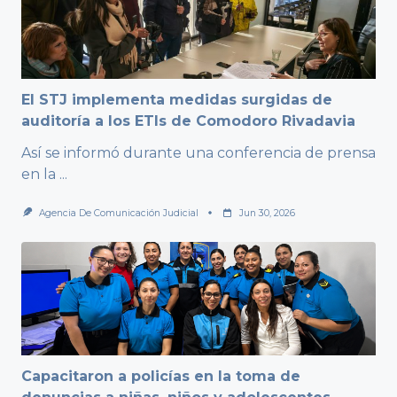
El STJ implementa medidas surgidas de
auditoría a los ETIs de Comodoro Rivadavia
Así se informó durante una conferencia de prensa
en la
...
Agencia De Comunicación Judicial
Jun 30, 2026
Capacitaron a policías en la toma de