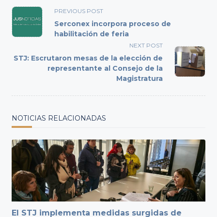
<span
PREVIOUS POST
class="nav-
Serconex incorpora proceso de
subtitle
habilitación de feria
screen-
NEXT POST
reader-
STJ: Escrutaron mesas de la elección de
text">Page</span>
representante al Consejo de la
Magistratura
NOTICIAS RELACIONADAS
El STJ implementa medidas surgidas de