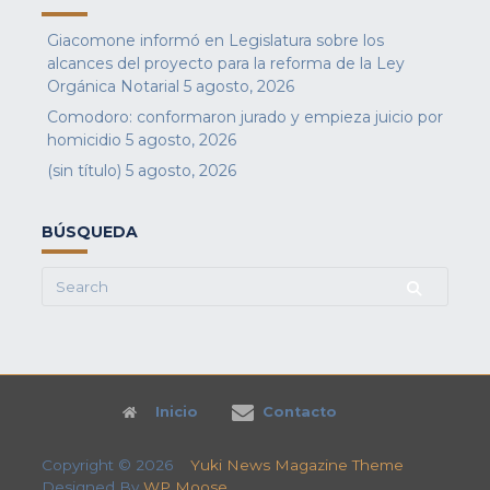
Giacomone informó en Legislatura sobre los
alcances del proyecto para la reforma de la Ley
Orgánica Notarial
5 agosto, 2026
Comodoro: conformaron jurado y empieza juicio por
homicidio
5 agosto, 2026
(sin título)
5 agosto, 2026
BÚSQUEDA
Search
for:
Inicio
Contacto
Copyright © 2026
Yuki News Magazine Theme
Designed By
WP Moose