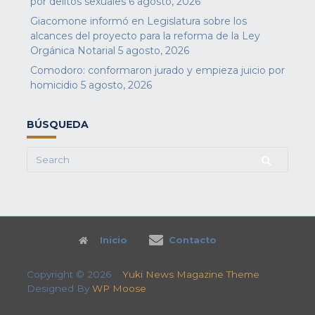
por delitos sexuales
6 agosto, 2026
Giacomone informó en Legislatura sobre los
alcances del proyecto para la reforma de la Ley
Orgánica Notarial
5 agosto, 2026
Comodoro: conformaron jurado y empieza juicio por
homicidio
5 agosto, 2026
BÚSQUEDA
Search
for:
Inicio
Contacto
Copyright © 2026
Yuki News Magazine Theme
Designed By
WP Moose