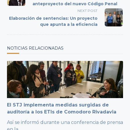
subtitle
anteproyecto del nuevo Código Penal
screen-
NEXT POST
reader-
Elaboración de sentencias: Un proyecto
text">Page</span>
que apunta a la eficiencia
NOTICIAS RELACIONADAS
El STJ implementa medidas surgidas de
auditoría a los ETIs de Comodoro Rivadavia
Así se informó durante una conferencia de prensa
en la
...