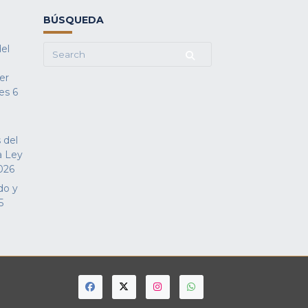
BÚSQUEDA
del
Search
for:
fer
es
6
 del
a Ley
026
do y
5