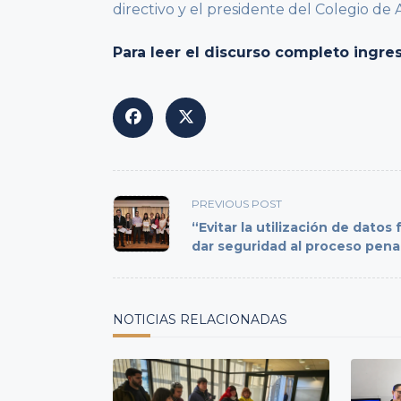
directivo y el presidente del Colegio de 
Para leer el discurso completo ingre
<span
PREVIOUS POST
class="nav-
“Evitar la utilización de datos 
subtitle
dar seguridad al proceso pena
screen-
reader-
text">Page</span>
NOTICIAS RELACIONADAS