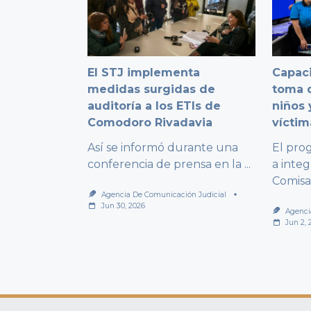
El STJ implementa
Capaci
medidas surgidas de
toma d
auditoría a los ETIs de
niños 
Comodoro Rivadavia
víctim
Así se informó durante una
El pro
conferencia de prensa en la
...
a integ
Comisa
Agencia De Comunicación Judicial
Jun 30, 2026
Agenci
Jun 2, 