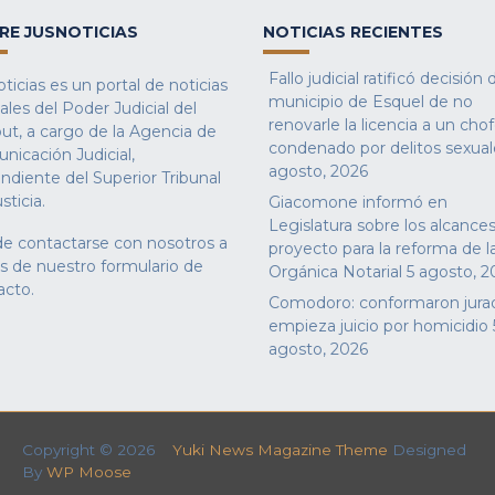
RE JUSNOTICIAS
NOTICIAS RECIENTES
Fallo judicial ratificó decisión 
ticias es un portal de noticias
municipio de Esquel de no
iales del Poder Judicial del
renovarle la licencia a un cho
ut, a cargo de la Agencia de
condenado por delitos sexual
nicación Judicial,
agosto, 2026
ndiente del Superior Tribunal
sticia.
Giacomone informó en
Legislatura sobre los alcances
e contactarse con nosotros a
proyecto para la reforma de l
és de nuestro
formulario de
Orgánica Notarial
5 agosto, 2
acto
.
Comodoro: conformaron jura
empieza juicio por homicidio
agosto, 2026
Copyright © 2026
Yuki News Magazine Theme
Designed
By
WP Moose