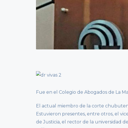
Fue en el Colegio de Abogados de La Ma
El actual miembro de la corte chubutens
Estuvieron presentes, entre otros, el vi
de Justicia, el rector de la universidad 