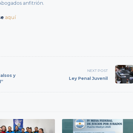
Abogados anfitrión.
se
aquí
NEXT POST
falsos y
Ley Penal Juvenil
l”