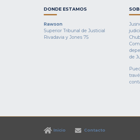
DONDE ESTAMOS
SOB
Rawson
Jusno
Superior Tribunal de Justicial
judic
Rivadavia y Jones 75
Chub
Comu
depe
de Ju
Pued
trav
cont
Inicio
Contacto