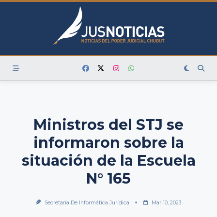
Skip
to
content
Ministros del STJ se
informaron sobre la
situación de la Escuela
N° 165
Secretaría De Informática Jurídica
Mar 10, 2023