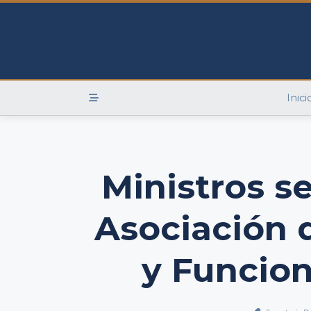
Skip
to
content
Inici
Ministros s
Asociación d
y Funcion