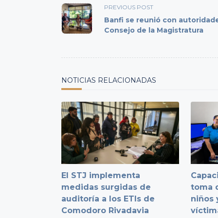
class="nav-
PREVIOUS POST
subtitle
Banfi se reunió con autoridad
Consejo de la Magistratura
screen-
reader-
text">Page</span>
NOTICIAS RELACIONADAS
El STJ implementa
Capaci
medidas surgidas de
toma d
auditoría a los ETIs de
niños 
Comodoro Rivadavia
víctim