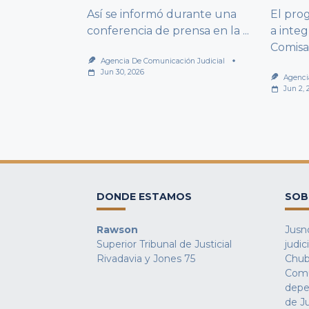
Así se informó durante una
El pro
conferencia de prensa en la
...
a integ
Comisa
Agencia De Comunicación Judicial
Jun 30, 2026
Agenci
Jun 2, 
DONDE ESTAMOS
SOB
Rawson
Jusno
Superior Tribunal de Justicial
judic
Rivadavia y Jones 75
Chub
Comu
depe
de Ju