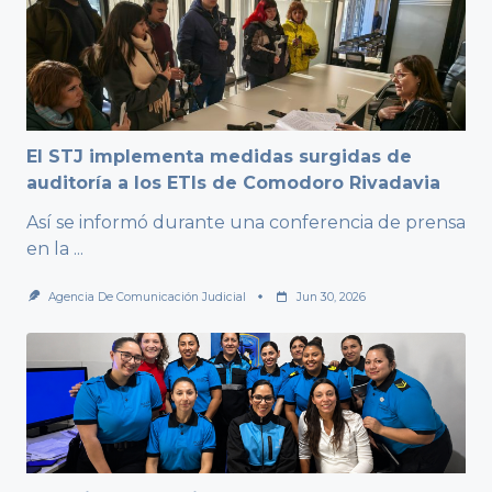
El STJ implementa medidas surgidas de
auditoría a los ETIs de Comodoro Rivadavia
Así se informó durante una conferencia de prensa
en la
...
Agencia De Comunicación Judicial
Jun 30, 2026