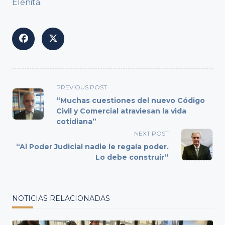
Elenita.
<span
PREVIOUS POST
class="nav-
“Muchas cuestiones del nuevo Código
subtitle
Civil y Comercial atraviesan la vida
cotidiana”
screen-
reader-
NEXT POST
text">Page</span>
“Al Poder Judicial nadie le regala poder.
Lo debe construir”
NOTICIAS RELACIONADAS