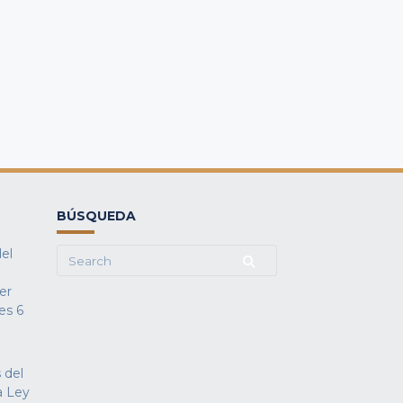
BÚSQUEDA
del
Search
for:
fer
es
6
 del
a Ley