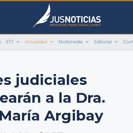
o
STJ
Actualidad
Multimedia
Editorial
Con
s judiciales
arán a la Dra.
María Argibay