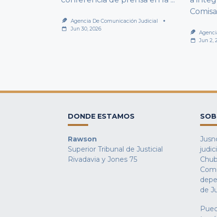
Comisa
Agencia De Comunicación Judicial
Jun 30, 2026
Agenci
Jun 2, 
DONDE ESTAMOS
SOB
Rawson
Jusno
Superior Tribunal de Justicial
judic
Rivadavia y Jones 75
Chub
Comu
depe
de Ju
Pued