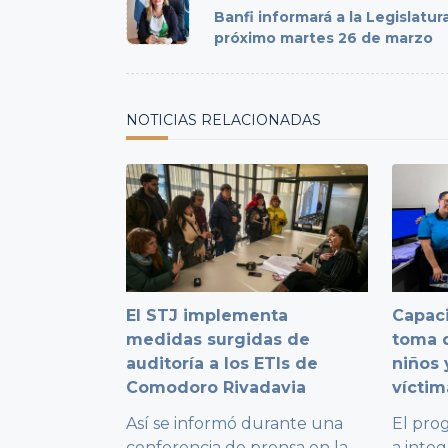
class="nav-
Banfi informará a la Legislatura
subtitle
próximo martes 26 de marzo
screen-
reader-
text">Page</span>
NOTICIAS RELACIONADAS
El STJ implementa
Capaci
medidas surgidas de
toma d
auditoría a los ETIs de
niños 
Comodoro Rivadavia
víctim
Así se informó durante una
El pro
conferencia de prensa en la
...
a integ