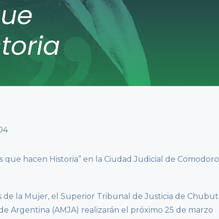
s que hacen Historia” en la Ciudad Judicial de Comodoro
s de la Mujer, el Superior Tribunal de Justicia de Chubut
 de Argentina (AMJA) realizarán el próximo 25 de marzo