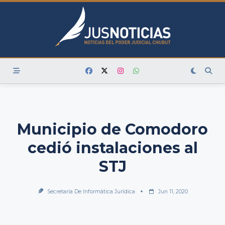
Skip
to
content
Municipio de Comodoro
cedió instalaciones al
STJ
Secretaría De Informática Jurídica
Jun 11, 2020