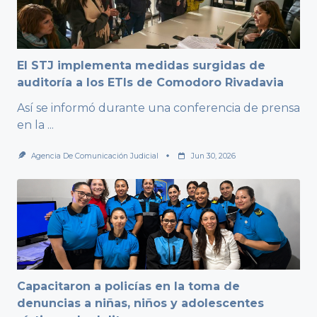
El STJ implementa medidas surgidas de
auditoría a los ETIs de Comodoro Rivadavia
Así se informó durante una conferencia de prensa
en la
...
Agencia De Comunicación Judicial
Jun 30, 2026
Capacitaron a policías en la toma de
denuncias a niñas, niños y adolescentes