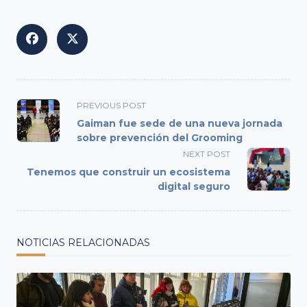
<span
PREVIOUS POST
class="nav-
Gaiman fue sede de una nueva jornada
subtitle
sobre prevención del Grooming
screen-
NEXT POST
reader-
Tenemos que construir un ecosistema
text">Page</span>
digital seguro
NOTICIAS RELACIONADAS