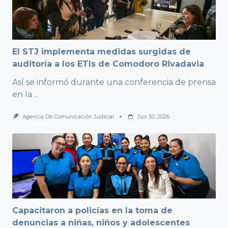
El STJ implementa medidas surgidas de
auditoría a los ETIs de Comodoro Rivadavia
Así se informó durante una conferencia de prensa
en la
...
Agencia De Comunicación Judicial
Jun 30, 2026
Capacitaron a policías en la toma de
denuncias a niñas, niños y adolescentes