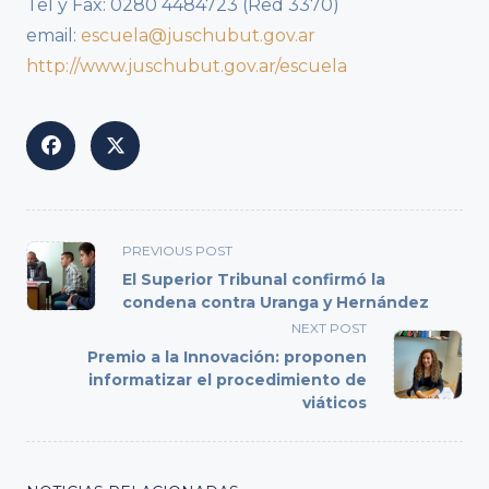
Tel y Fax: 0280 4484723 (Red 3370)
email:
escuela@juschubut.gov.ar
http://www.juschubut.gov.ar/escuela
<span
PREVIOUS POST
class="nav-
El Superior Tribunal confirmó la
subtitle
condena contra Uranga y Hernández
screen-
NEXT POST
reader-
Premio a la Innovación: proponen
text">Page</span>
informatizar el procedimiento de
viáticos