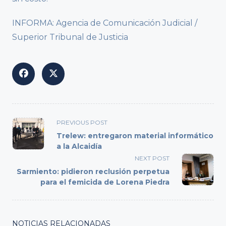
INFORMA: Agencia de Comunicación Judicial /
Superior Tribunal de Justicia
<span
PREVIOUS POST
class="nav-
Trelew: entregaron material informático
subtitle
a la Alcaidía
screen-
NEXT POST
reader-
Sarmiento: pidieron reclusión perpetua
text">Page</span>
para el femicida de Lorena Piedra
NOTICIAS RELACIONADAS