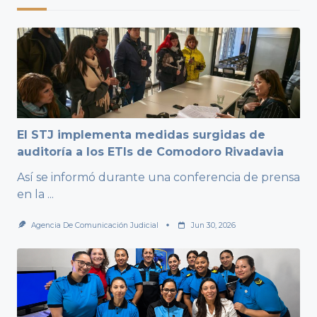
El STJ implementa medidas surgidas de
auditoría a los ETIs de Comodoro Rivadavia
Así se informó durante una conferencia de prensa
en la
...
Agencia De Comunicación Judicial
Jun 30, 2026