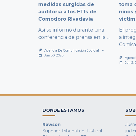
medidas surgidas de
toma d
auditoría a los ETIs de
niños 
Comodoro Rivadavia
víctim
Así se informó durante una
El pro
conferencia de prensa en la
...
a integ
Comisa
Agencia De Comunicación Judicial
Jun 30, 2026
Agenci
Jun 2, 
DONDE ESTAMOS
SOB
Rawson
Jusno
Superior Tribunal de Justicial
judic