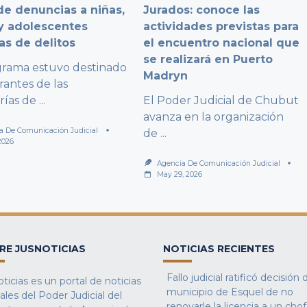
e denuncias a niñas,
Jurados: conoce las
y adolescentes
actividades previstas para
as de delitos
el encuentro nacional que
se realizará en Puerto
grama estuvo destinado
Madryn
rantes de las
rías de
...
El Poder Judicial de Chubut
avanza en la organización
a De Comunicación Judicial
de
...
2026
Agencia De Comunicación Judicial
May 29, 2026
RE JUSNOTICIAS
NOTICIAS RECIENTES
Fallo judicial ratificó decisión 
ticias es un portal de noticias
municipio de Esquel de no
iales del Poder Judicial del
renovarle la licencia a un cho