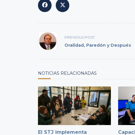
<span
PREVIOUS POST
class="nav-
Oralidad, Paredón y Después
subtitle
screen-
reader-
text">Page</span>
NOTICIAS RELACIONADAS
El STJ implementa
Capaci