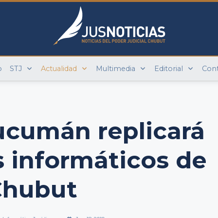
o
STJ
Actualidad
Multimedia
Editorial
Con
ucumán replicará
 informáticos de
Chubut