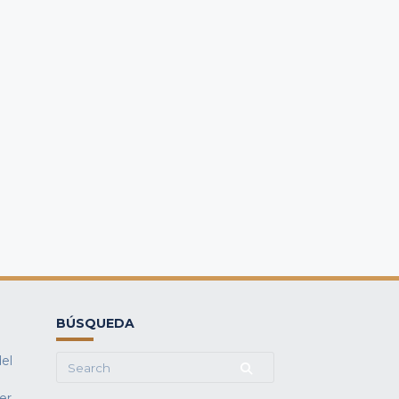
BÚSQUEDA
del
Search
for:
fer