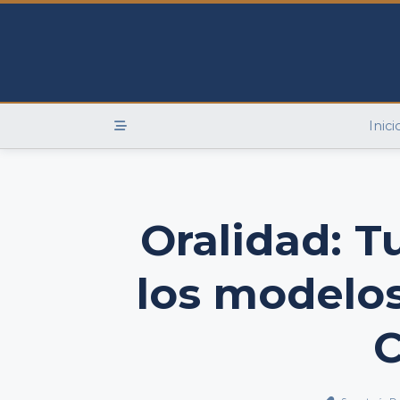
Skip
to
content
Inici
Oralidad: T
los modelos