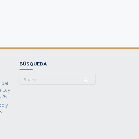
BÚSQUEDA
Search
 del
for:
a Ley
026
do y
5