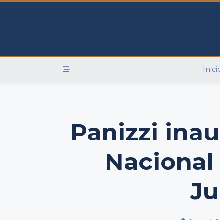
Skip
to
content
Inici
Panizzi ina
Nacional 
Ju