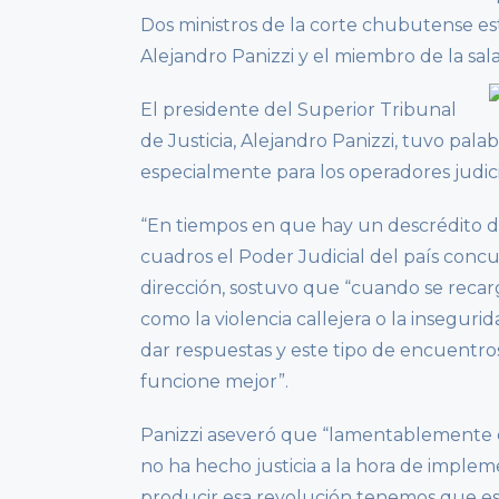
Dos ministros de la corte chubutense estu
Alejandro Panizzi y el miembro de la sala
El presidente del Superior Tribunal
de Justicia, Alejandro Panizzi, tuvo pal
especialmente para los operadores judic
“En tiempos en que hay un descrédito de
cuadros el Poder Judicial del país concu
dirección, sostuvo que “cuando se recarg
como la violencia callejera o la insegur
dar respuestas y este tipo de encuentros
funcione mejor”.
Panizzi aseveró que “lamentablemente e
no ha hecho justicia a la hora de imple
producir esa revolución tenemos que est