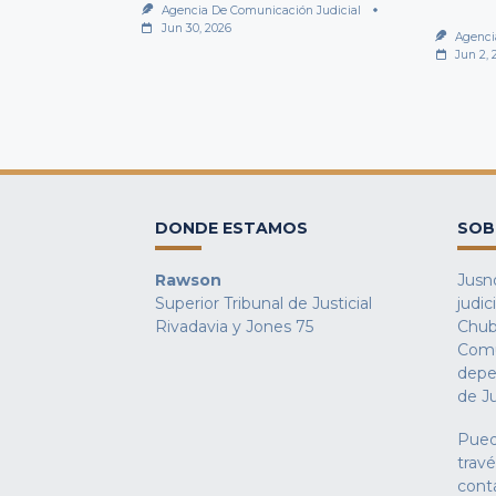
Agencia De Comunicación Judicial
Jun 30, 2026
Agenci
Jun 2, 
DONDE ESTAMOS
SOB
Rawson
Jusno
Superior Tribunal de Justicial
judic
Rivadavia y Jones 75
Chub
Comu
depe
de Ju
Pued
trav
cont