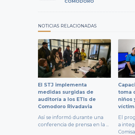
COMODORO
screen-
reader-
text">Page</span>
NOTICIAS RELACIONADAS
El STJ implementa
Capaci
medidas surgidas de
toma d
auditoría a los ETIs de
niños 
Comodoro Rivadavia
víctim
Así se informó durante una
El pro
conferencia de prensa en la
...
a integ
Comisa