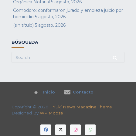
Orgánica Notarial
5 agosto, 2026
Comodoro: conformaron jurado y empieza juicio por
homicidio
5 agosto, 2026
(sin título)
5 agosto, 2026
BÚSQUEDA
Search
for:
Inicio
Contacto
Copyright © 2026
Yuki News Magazine Theme
Designed By
WP Moose