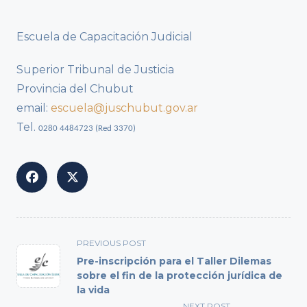
Escuela de Capacitación Judicial
Superior Tribunal de Justicia
Provincia del Chubut
email:
escuela@juschubut.gov.ar
Tel.
0280 4484723 (Red 3370)
<span
PREVIOUS POST
class="nav-
Pre-inscripción para el Taller Dilemas
subtitle
sobre el fin de la protección jurídica de
la vida
screen-
NEXT POST