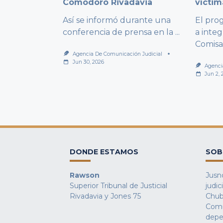
Comodoro Rivadavia
víctim
Así se informó durante una
El pro
conferencia de prensa en la
...
a integ
Comisa
Agencia De Comunicación Judicial
Jun 30, 2026
Agenci
Jun 2, 
DONDE ESTAMOS
SOB
Rawson
Jusno
Superior Tribunal de Justicial
judic
Rivadavia y Jones 75
Chub
Comu
depe