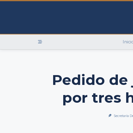
Skip
to
content
Inici
Pedido de 
por tres 
Secretaría D