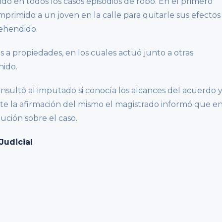
do en todos los casos episodios de robo. En el primero
mprimido a un joven en la calle para quitarle sus efectos
rehendido.
os a propiedades, en los cuales actuó junto a otras
nido.
consultó al imputado si conocía los alcances del acuerdo 
te la afirmación del mismo el magistrado informó que e
ución sobre el caso.
udicial