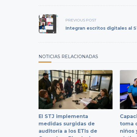
<span
PREVIOUS POST
class="nav-
Integran escritos digitales al 
subtitle
screen-
reader-
text">Page</span>
NOTICIAS RELACIONADAS
El STJ implementa
Capaci
medidas surgidas de
toma d
auditoría a los ETIs de
niños 