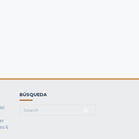
BÚSQUEDA
del
Search
for:
fer
es
6