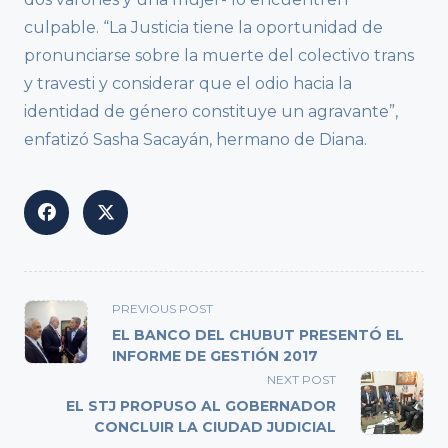
culpable. “La Justicia tiene la oportunidad de
pronunciarse sobre la muerte del colectivo trans
y travesti y considerar que el odio hacia la
identidad de género constituye un agravante”,
enfatizó Sasha Sacayán, hermano de Diana.
<span
PREVIOUS POST
class="nav-
EL BANCO DEL CHUBUT PRESENTÓ EL
subtitle
INFORME DE GESTIÓN 2017
screen-
NEXT POST
reader-
EL STJ PROPUSO AL GOBERNADOR
text">Page</span>
CONCLUIR LA CIUDAD JUDICIAL