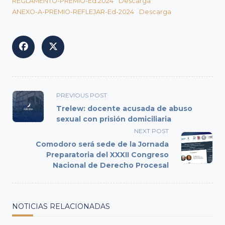
REGLAMENTO-PREMIO-Ed.2024
Descarga
ANEXO-A-PREMIO-REFLEJAR-Ed-2024
Descarga
<span
PREVIOUS POST
class="nav-
Trelew: docente acusada de abuso
subtitle
sexual con prisión domiciliaria
screen-
NEXT POST
reader-
Comodoro será sede de la Jornada
text">Page</span>
Preparatoria del XXXII Congreso
Nacional de Derecho Procesal
NOTICIAS RELACIONADAS