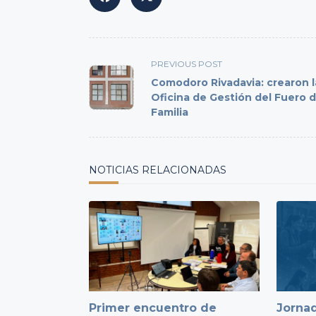
<span
PREVIOUS POST
class="nav-
Comodoro Rivadavia: crearon l
subtitle
Oficina de Gestión del Fuero 
Familia
screen-
reader-
text">Page</span>
NOTICIAS RELACIONADAS
Primer encuentro de
Jornad