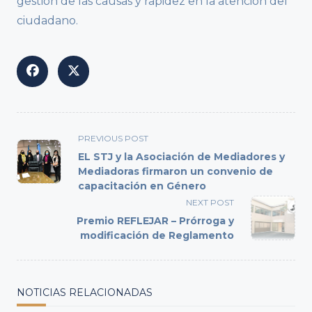
gestión de las causas y rapidez en la atención del
ciudadano.
<span
PREVIOUS POST
class="nav-
EL STJ y la Asociación de Mediadores y
subtitle
Mediadoras firmaron un convenio de
capacitación en Género
screen-
reader-
NEXT POST
text">Page</span>
Premio REFLEJAR – Prórroga y
modificación de Reglamento
NOTICIAS RELACIONADAS