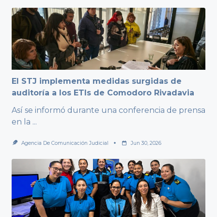
El STJ implementa medidas surgidas de
auditoría a los ETIs de Comodoro Rivadavia
Así se informó durante una conferencia de prensa
en la
...
Agencia De Comunicación Judicial
Jun 30, 2026