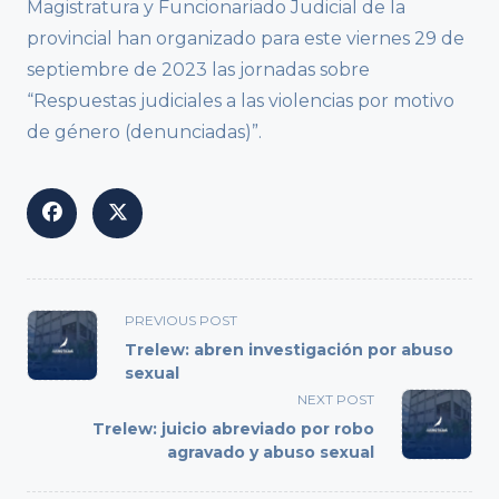
Magistratura y Funcionariado Judicial de la
provincial han organizado para este viernes 29 de
septiembre de 2023 las jornadas sobre
“Respuestas judiciales a las violencias por motivo
de género (denunciadas)”.
<span
PREVIOUS POST
class="nav-
Trelew: abren investigación por abuso
subtitle
sexual
screen-
NEXT POST
reader-
Trelew: juicio abreviado por robo
text">Page</span>
agravado y abuso sexual