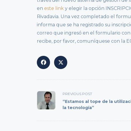
través del nuevo sistema de gestión de l
en
este link
y elegir la opción INSCRIPC
Rivadavia. Una vez completado el formu
informa que se ha registrado su inscripció
correo que ingresó en el formulario con l
recibe, por favor, comuníquese con la E
<span
PREVIOUS POST
class="nav-
“Estamos al tope de la utiliza
subtitle
la tecnología”
screen-
reader-
text">Page</span>