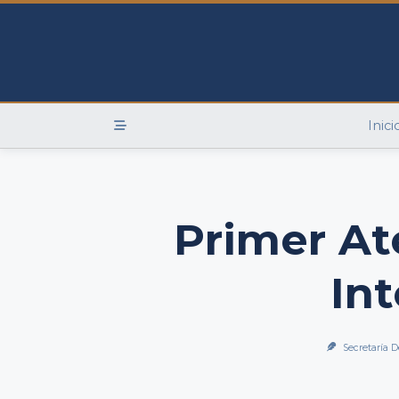
Skip
to
content
Inici
Primer At
In
Secretaría D