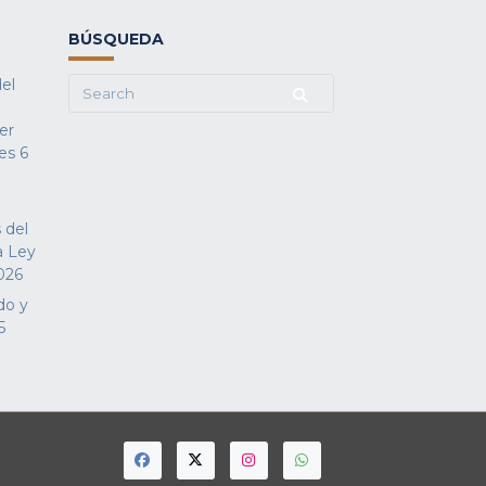
BÚSQUEDA
del
Search
for:
fer
es
6
 del
a Ley
026
do y
5