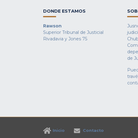
DONDE ESTAMOS
SOB
Rawson
Jusno
Superior Tribunal de Justicial
judic
Rivadavia y Jones 75
Chub
Comu
depe
de Ju
Pued
trav
cont
Inicio
Contacto