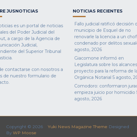
RE JUSNOTICIAS
NOTICIAS RECIENTES
Fallo judicial ratificó decisión 
ticias es un portal de noticias
municipio de Esquel de no
iales del Poder Judicial del
renovarle la licencia a un cho
ut, a cargo de la Agencia de
condenado por delitos sexual
nicación Judicial,
agosto, 2026
ndiente del Superior Tribunal
sticia.
Giacomone informó en
Legislatura sobre los alcances
e contactarse con nosotros a
proyecto para la reforma de l
és de nuestro
formulario de
Orgánica Notarial
5 agosto, 2
acto
.
Comodoro: conformaron jura
empieza juicio por homicidio
agosto, 2026
Copyright © 2026
Yuki News Magazine Theme
Designed
By
WP Moose