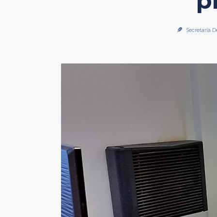
p
Secretaría D