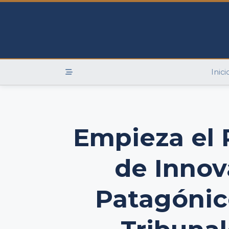
Skip
to
content
Inici
Empieza el 
de Innov
Patagónic