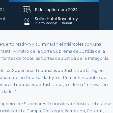
e Puerto Madryn y culminarán el miércoles con una
zetti, Ministro de la Corte Suprema de Justicia de la
tantes de todas las Cortes de Justicia de la Patagonia.
 de los Superiores Tribunales de Justicia de la región
 septiembre en Puerto Madryn el Primer Encuentro de
iores Tribunales de Justicia, bajo el lema “Innovación
nidades”.
tagónico de Superiores Tribunales de Justicia, el cual se
vinciales de La Pampa, Río Negro, Neuquén, Chubut,