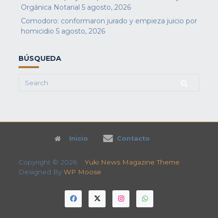
Orgánica Notarial
5 agosto, 2026
Comodoro: conformaron jurado y empieza juicio por
homicidio
5 agosto, 2026
BÚSQUEDA
Search
for:
Inicio
Contacto
Copyright © 2026
Yuki News Magazine Theme
Designed By
WP Moose