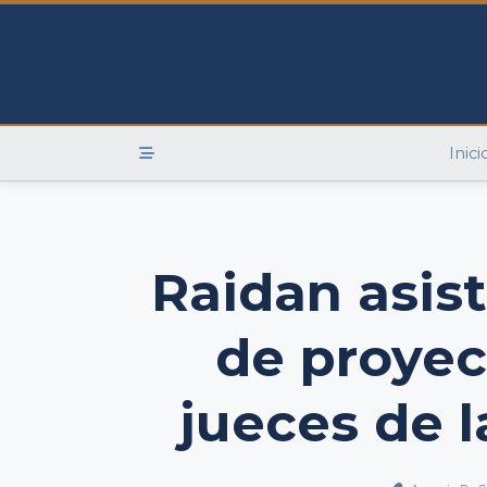
Skip
to
content
Inici
Raidan asis
de proyec
jueces de 