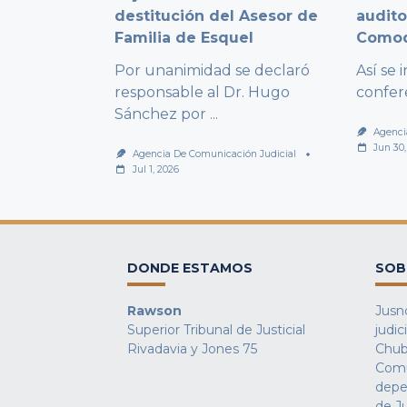
destitución del Asesor de
audito
Familia de Esquel
Comod
Por unanimidad se declaró
Así se
responsable al Dr. Hugo
confer
Sánchez por
...
Agenci
Jun 30
Agencia De Comunicación Judicial
Jul 1, 2026
DONDE ESTAMOS
SOB
Rawson
Jusno
Superior Tribunal de Justicial
judic
Rivadavia y Jones 75
Chub
Comu
depe
de Ju