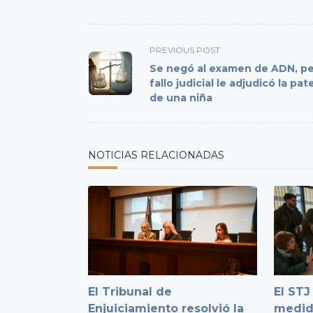
<span
PREVIOUS POST
class="nav-
Se negó al examen de ADN, p
subtitle
fallo judicial le adjudicó la pa
de una niña
screen-
reader-
text">Page</span>
NOTICIAS RELACIONADAS
El Tribunal de
El ST
Enjuiciamiento resolvió la
medid