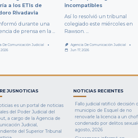
ría a los ETIs de
incompatibles
oro Rivadavia
Así lo resolvió un tribunal
 informó durante una
colegiado este miércoles en
encia de prensa en la
...
Rawson.
...
a De Comunicación Judicial
Agencia De Comunicación Judicial
, 2026
Jun 17, 2026
RE JUSNOTICIAS
NOTICIAS RECIENTES
Fallo judicial ratificó decisión 
ticias es un portal de noticias
municipio de Esquel de no
iales del Poder Judicial del
renovarle la licencia a un cho
ut, a cargo de la Agencia de
condenado por delitos sexual
nicación Judicial,
agosto, 2026
ndiente del Superior Tribunal
sticia.