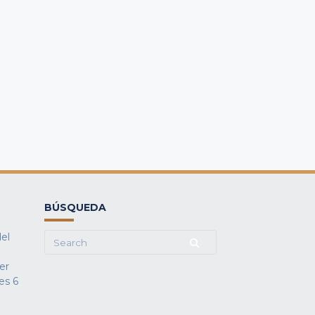
BÚSQUEDA
del
Search
for:
fer
es
6