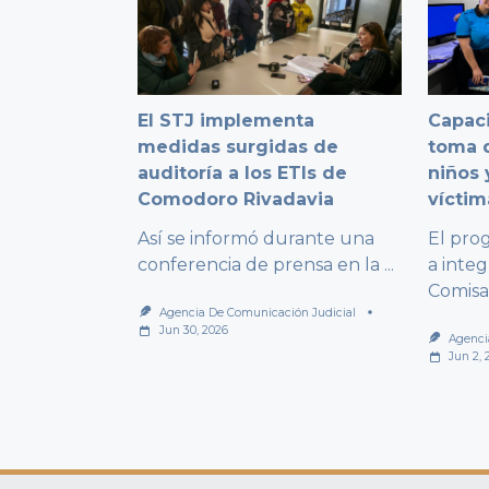
El STJ implementa
Capaci
medidas surgidas de
toma d
auditoría a los ETIs de
niños 
Comodoro Rivadavia
víctim
Así se informó durante una
El pro
conferencia de prensa en la
...
a integ
Comisa
Agencia De Comunicación Judicial
Jun 30, 2026
Agenci
Jun 2, 