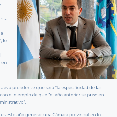
.
unta
s
da
, lo
l
a en
 nuevo presidente que será “la especificidad de las
 con el ejemplo de que “el año anterior se puso en
inistrativo”.
a es este año generar una Cámara provincial en lo