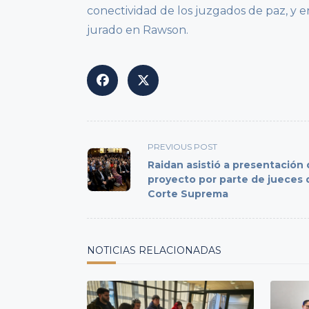
conectividad de los juzgados de paz, y e
jurado en Rawson.
<span
PREVIOUS POST
class="nav-
Raidan asistió a presentación
subtitle
proyecto por parte de jueces 
Corte Suprema
screen-
reader-
text">Page</span>
NOTICIAS RELACIONADAS