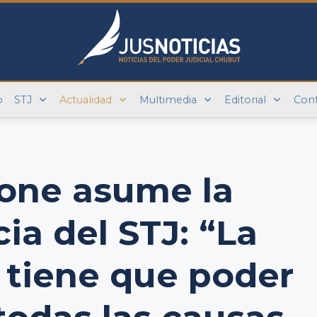
o
STJ
Actualidad
Multimedia
Editorial
Con
one asume la
ia del STJ: “La
 tiene que poder