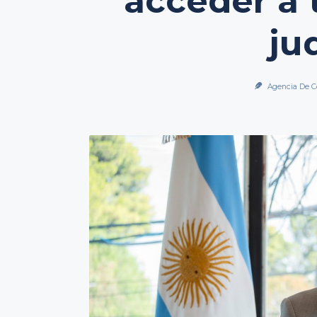
acceder a 
ju
Agencia De C