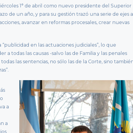
ércoles 1° de abril como nuevo presidente del Superior
azo de un año, y para su gestión trazó una serie de ejes a
s acciones, avanzar en reformas procesales, crear nuevas
publicidad en las actuaciones judiciales”, lo que
r a todas las causas -salvo las de Familia y las penales
todas las sentencias, no sólo las de la Corte, sino tambié
as”.
más
vo
va a
an a
ios