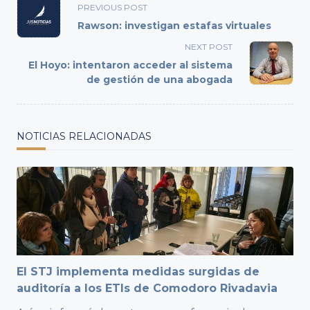
<span
PREVIOUS POST
class="nav-
Rawson: investigan estafas virtuales
subtitle
NEXT POST
screen-
El Hoyo: intentaron acceder al sistema
reader-
de gestión de una abogada
text">Page</span>
NOTICIAS RELACIONADAS
El STJ implementa medidas surgidas de
auditoría a los ETIs de Comodoro Rivadavia