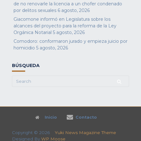
de no renovarle la licencia a un chofer condenado
por delitos sexuales
6 agosto, 2026
Giacomone informó en Legislatura sobre los
alcances del proyecto para la reforma de la Ley
Orgánica Notarial
5 agosto, 2026
Comodoro: conformaron jurado y empieza juicio por
homicidio
5 agosto, 2026
BÚSQUEDA
Search
for:
Inicio
Contacto
Copyright © 2026
Yuki News Magazine Theme
Designed By
WP Moose