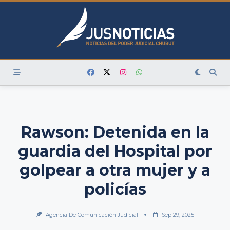
Skip
to
content
Rawson: Detenida en la
guardia del Hospital por
golpear a otra mujer y a
policías
Agencia De Comunicación Judicial
Sep 29, 2025