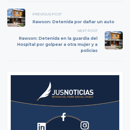
<span
PREVIOUS POST
class="nav-
Rawson: Detenida por dañar un auto
subtitle
NEXT POST
screen-
Rawson: Detenida en la guardia del
reader-
Hospital por golpear a otra mujer y a
text">Page</span>
policías