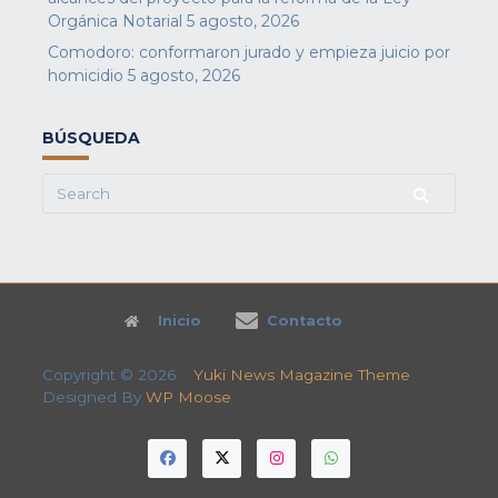
Orgánica Notarial
5 agosto, 2026
Comodoro: conformaron jurado y empieza juicio por
homicidio
5 agosto, 2026
BÚSQUEDA
Search
for:
Inicio
Contacto
Copyright © 2026
Yuki News Magazine Theme
Designed By
WP Moose