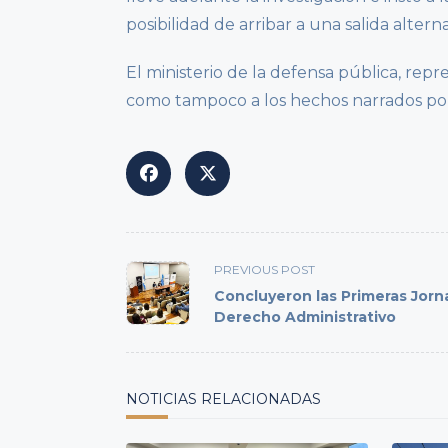
posibilidad de arribar a una salida altern
El ministerio de la defensa pública, rep
como tampoco a los hechos narrados por l
<span
PREVIOUS POST
class="nav-
Concluyeron las Primeras Jorn
subtitle
Derecho Administrativo
screen-
reader-
text">Page</span>
NOTICIAS RELACIONADAS