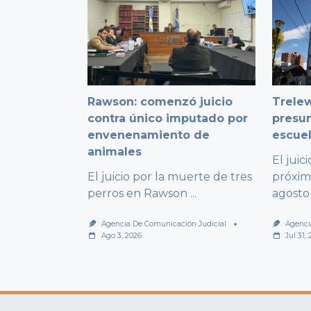
Rawson: comenzó juicio
Trelew
contra único imputado por
presu
envenenamiento de
escuel
animales
El juic
El juicio por la muerte de tres
próxim
perros en Rawson
...
agosto
Agencia De Comunicación Judicial
Agenci
Ago 3, 2026
Jul 31,