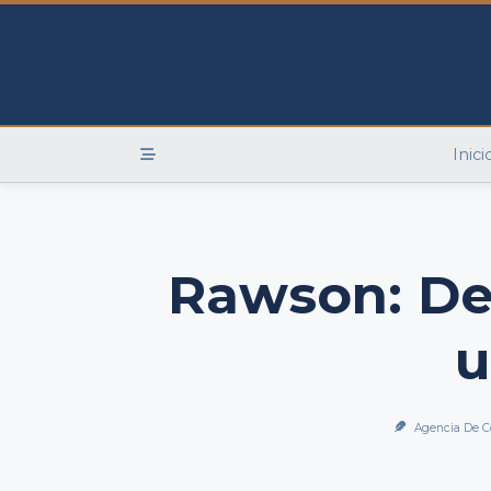
Skip
to
content
Inici
Rawson: De
u
Agencia De C