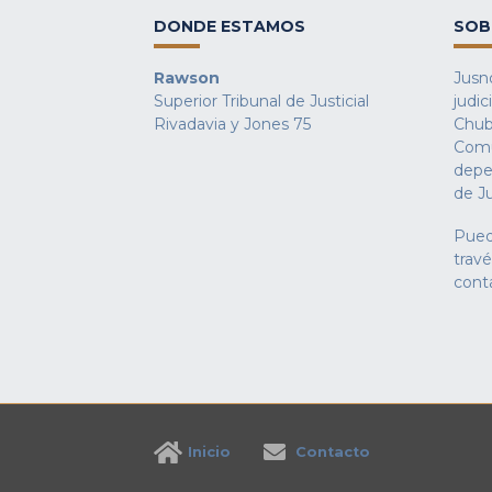
DONDE ESTAMOS
SOB
Rawson
Jusno
Superior Tribunal de Justicial
judic
Rivadavia y Jones 75
Chub
Comu
depe
de Ju
Pued
trav
cont
Inicio
Contacto