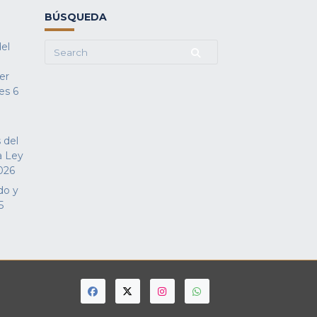
BÚSQUEDA
del
Search
for:
fer
es
6
 del
a Ley
026
do y
5