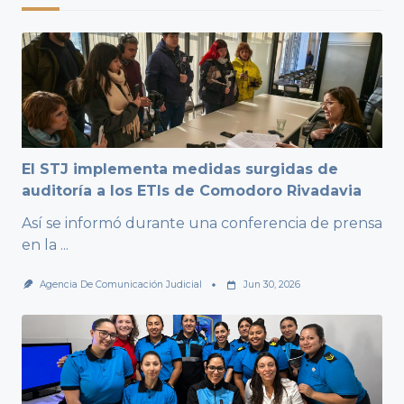
El STJ implementa medidas surgidas de
auditoría a los ETIs de Comodoro Rivadavia
Así se informó durante una conferencia de prensa
en la
...
Agencia De Comunicación Judicial
Jun 30, 2026