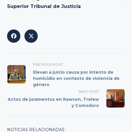
Superior Tribunal de Justicia
<span
PREVIOUS POST
class="nav-
Elevan a juicio causa por intento de
subtitle
homicidio en contexto de violencia de
género
screen-
reader-
NEXT POST
text">Page</span>
Actos de juramentos en Rawson, Trelew
y Comodoro
NOTICIAS RELACIONADAS