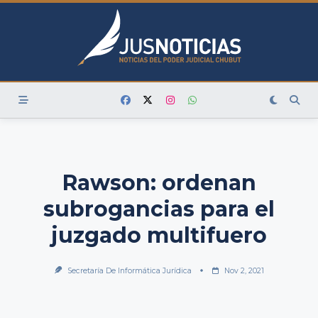
Skip
to
content
Rawson: ordenan
subrogancias para el
juzgado multifuero
Secretaría De Informática Jurídica
Nov 2, 2021