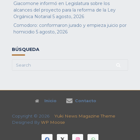
Giacomone informó en Legislatura sobre los
alcances del proyecto para la reforma de la Ley
Orgánica Notarial
5 agosto, 2026
Comodoro: conformaron jurado y empieza juicio por
homicidio
5 agosto, 2026
BÚSQUEDA
Search
for:
Inicio
Contacto
Copyright © 2026
Yuki News Magazine Theme
Designed By
WP Moose