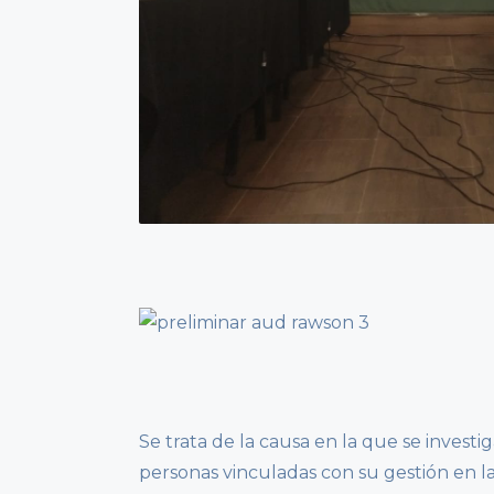
Se trata de la causa en la que se investig
personas vinculadas con su gestión en la