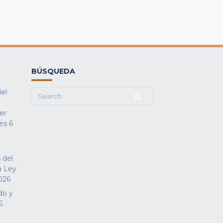
BÚSQUEDA
del
Search
for:
fer
es
6
 del
a Ley
026
do y
5