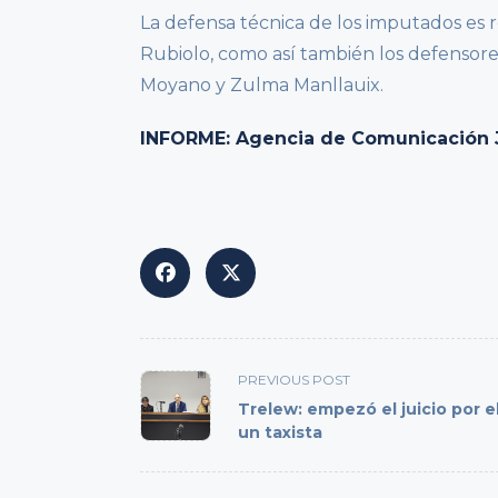
La defensa técnica de los imputados es 
Rubiolo, como así también los defensor
Moyano y Zulma Manllauix.
INFORME: Agencia de Comunicación Jud
<span
PREVIOUS POST
class="nav-
Trelew: empezó el juicio por e
subtitle
un taxista
screen-
reader-