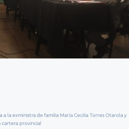
a a la exministra de familia María Cecilia Torres Otarola y
 cartera provincial