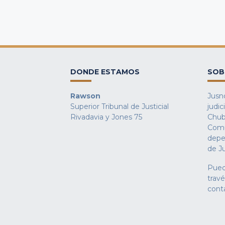
DONDE ESTAMOS
SOB
Rawson
Jusno
Superior Tribunal de Justicial
judic
Rivadavia y Jones 75
Chub
Comu
depe
de Ju
Pued
trav
cont