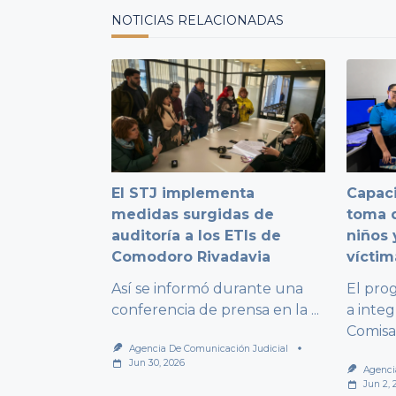
text">Page</span>
NOTICIAS RELACIONADAS
El STJ implementa
Capaci
medidas surgidas de
toma d
auditoría a los ETIs de
niños 
Comodoro Rivadavia
víctim
Así se informó durante una
El pro
conferencia de prensa en la
...
a integ
Comisa
Agencia De Comunicación Judicial
Jun 30, 2026
Agenci
Jun 2, 