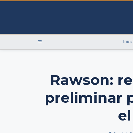
Skip
to
content
Inici
Rawson: re
preliminar 
e