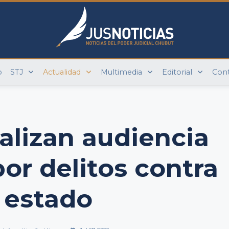
o
STJ
Actualidad
Multimedia
Editorial
Con
alizan audiencia
por delitos contra
l estado