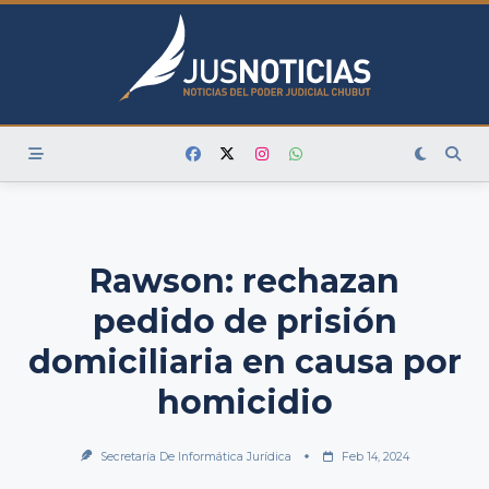
Skip
to
content
Rawson: rechazan
pedido de prisión
domiciliaria en causa por
homicidio
Secretaría De Informática Jurídica
Feb 14, 2024