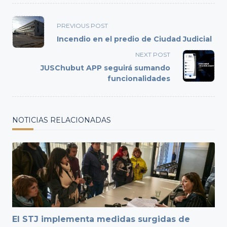
<span
PREVIOUS POST
class="nav-
Incendio en el predio de Ciudad Judicial
subtitle
NEXT POST
screen-
JUSChubut APP seguirá sumando
reader-
funcionalidades
text">Page</span>
NOTICIAS RELACIONADAS
El STJ implementa medidas surgidas de