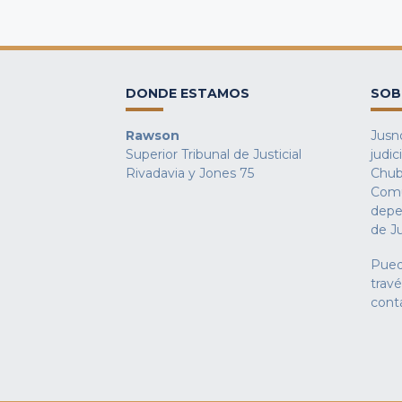
DONDE ESTAMOS
SOB
Rawson
Jusno
Superior Tribunal de Justicial
judic
Rivadavia y Jones 75
Chub
Comu
depe
de Ju
Pued
trav
cont