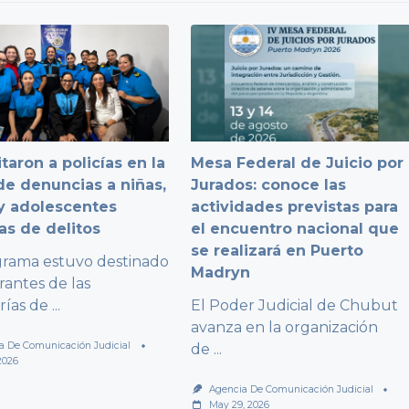
taron a policías en la
Mesa Federal de Juicio por
e denuncias a niñas,
Jurados: conoce las
y adolescentes
actividades previstas para
as de delitos
el encuentro nacional que
se realizará en Puerto
grama estuvo destinado
Madryn
rantes de las
rías de
...
El Poder Judicial de Chubut
avanza en la organización
a De Comunicación Judicial
de
...
2026
Agencia De Comunicación Judicial
May 29, 2026