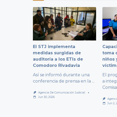
El STJ implementa
Capaci
medidas surgidas de
toma d
auditoría a los ETIs de
niños 
Comodoro Rivadavia
víctim
Así se informó durante una
El pro
conferencia de prensa en la
...
a integ
Comisa
Agencia De Comunicación Judicial
Jun 30, 2026
Agenci
Jun 2, 