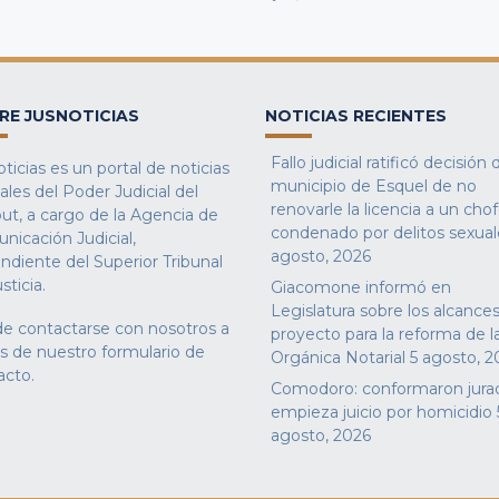
RE JUSNOTICIAS
NOTICIAS RECIENTES
Fallo judicial ratificó decisión 
ticias es un portal de noticias
municipio de Esquel de no
iales del Poder Judicial del
renovarle la licencia a un cho
ut, a cargo de la Agencia de
condenado por delitos sexual
nicación Judicial,
agosto, 2026
ndiente del Superior Tribunal
sticia.
Giacomone informó en
Legislatura sobre los alcances
e contactarse con nosotros a
proyecto para la reforma de l
és de nuestro
formulario de
Orgánica Notarial
5 agosto, 2
acto
.
Comodoro: conformaron jura
empieza juicio por homicidio
agosto, 2026