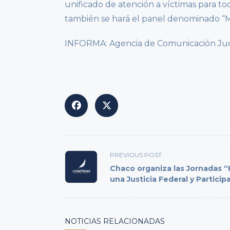
unificado de atención a víctimas para tod
también se hará el panel denominado “Mu
INFORMA: Agencia de Comunicación Judici
<span
PREVIOUS POST
class="nav-
Chaco organiza las Jornadas “
subtitle
una Justicia Federal y Particip
screen-
reader-
text">Page</span>
NOTICIAS RELACIONADAS