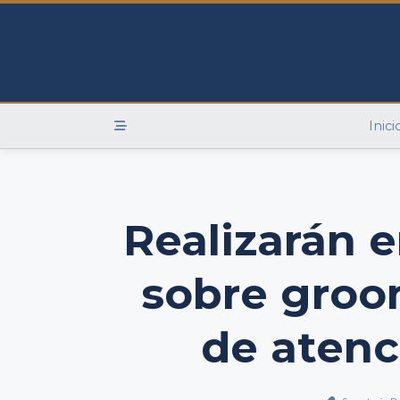
Skip
to
content
Inici
Realizarán 
sobre groo
de atenc