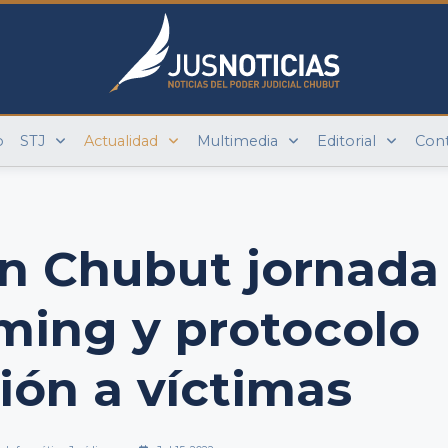
o
STJ
Actualidad
Multimedia
Editorial
Con
en Chubut jornada
ming y protocolo
ión a víctimas