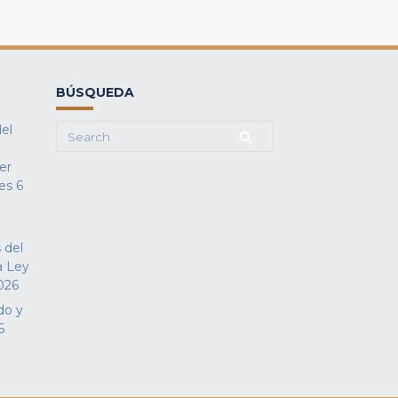
BÚSQUEDA
del
Search
for:
fer
es
6
 del
a Ley
026
do y
5