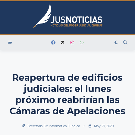
Skip
to
content
Reapertura de edificios
judiciales: el lunes
próximo reabrirían las
Cámaras de Apelaciones
Secretaría De Informática Jurídica
May 27, 2020