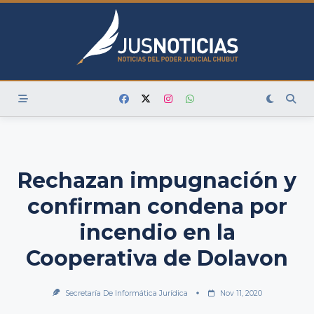
Skip
to
content
Rechazan impugnación y
confirman condena por
incendio en la
Cooperativa de Dolavon
Secretaría De Informática Jurídica
Nov 11, 2020