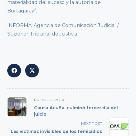
materialidad del suceso y la autoría de
Bortagaray”.
INFORMA: Agencia de Comunicación Judicial /
Superior Tribunal de Justicia
<span
PREVIOUS POST
class="nav-
Causa Acuña: culminó tercer día del
subtitle
juicio
screen-
NEXT POST
reader-
Las víctimas invisibles de los femicidios
text">Page</span>