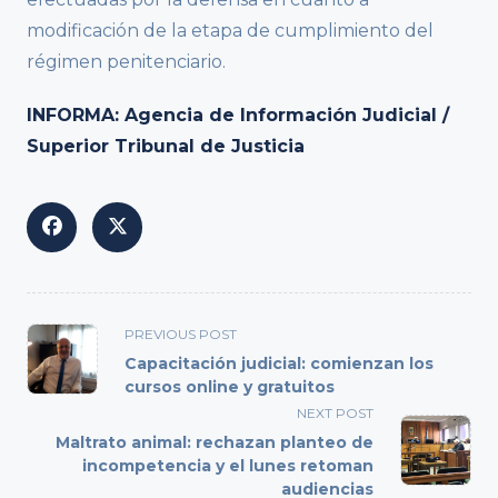
modificación de la etapa de cumplimiento del
régimen penitenciario.
INFORMA: Agencia de Información Judicial /
Superior Tribunal de Justicia
<span
PREVIOUS POST
class="nav-
Capacitación judicial: comienzan los
subtitle
cursos online y gratuitos
screen-
NEXT POST
reader-
Maltrato animal: rechazan planteo de
text">Page</span>
incompetencia y el lunes retoman
audiencias