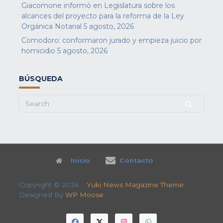
Giacomone informó en Legislatura sobre los
alcances del proyecto para la reforma de la Ley
Orgánica Notarial
5 agosto, 2026
Comodoro: conformaron jurado y empieza juicio por
homicidio
5 agosto, 2026
BÚSQUEDA
Search
for:
Inicio
Contacto
Copyright © 2026
Yuki News Magazine Theme
Designed By
WP Moose