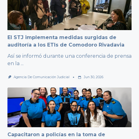
El STJ implementa medidas surgidas de
auditoría a los ETIs de Comodoro Rivadavia
Así se informó durante una conferencia de prensa
en la
...
Agencia De Comunicación Judicial
Jun 30, 2026
Capacitaron a policías en la toma de