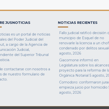
RE JUSNOTICIAS
NOTICIAS RECIENTES
Fallo judicial ratificó decisión 
ticias es un portal de noticias
municipio de Esquel de no
iales del Poder Judicial del
renovarle la licencia a un cho
ut, a cargo de la Agencia de
condenado por delitos sexual
nicación Judicial,
agosto, 2026
ndiente del Superior Tribunal
sticia.
Giacomone informó en
Legislatura sobre los alcances
e contactarse con nosotros a
proyecto para la reforma de l
és de nuestro
formulario de
Orgánica Notarial
5 agosto, 2
acto
.
Comodoro: conformaron jura
empieza juicio por homicidio
agosto, 2026