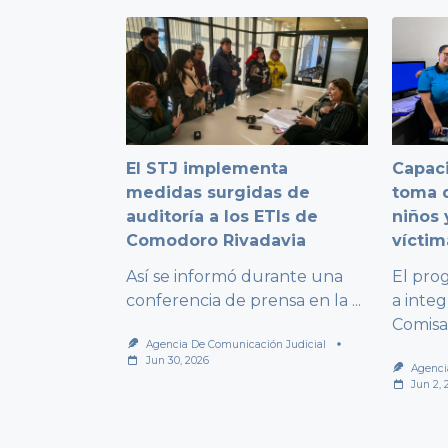
El STJ implementa
Capaci
medidas surgidas de
toma d
auditoría a los ETIs de
niños 
Comodoro Rivadavia
víctim
Así se informó durante una
El pro
conferencia de prensa en la
...
a integ
Comisa
Agencia De Comunicación Judicial
Jun 30, 2026
Agenci
Jun 2, 