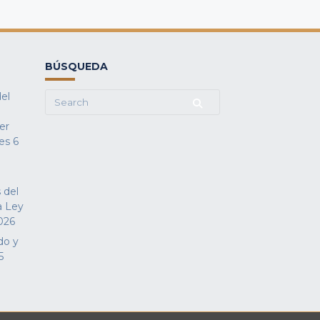
BÚSQUEDA
del
Search
for:
fer
es
6
 del
a Ley
026
do y
5