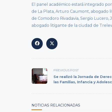
El panel académico estará integrado por
de La Plata, Arturo Caumont, abogado li
de Comodoro Rivadavia, Sergio Lucero, 
abogado litigante de la ciudad de Trele
<span
PREVIOUS POST
class="nav-
Se realizó la Jornada de Dere
subtitle
las Familias, Infancia y Adoles
screen-
reader-
text">Page</span>
NOTICIAS RELACIONADAS