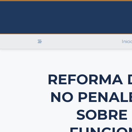
Skip
to
content
Inici
REFORMA 
NO PENAL
SOBRE