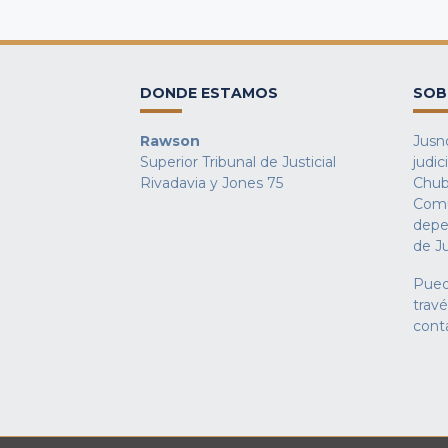
DONDE ESTAMOS
SOB
Rawson
Jusno
Superior Tribunal de Justicial
judic
Rivadavia y Jones 75
Chub
Comu
depe
de Ju
Pued
trav
cont