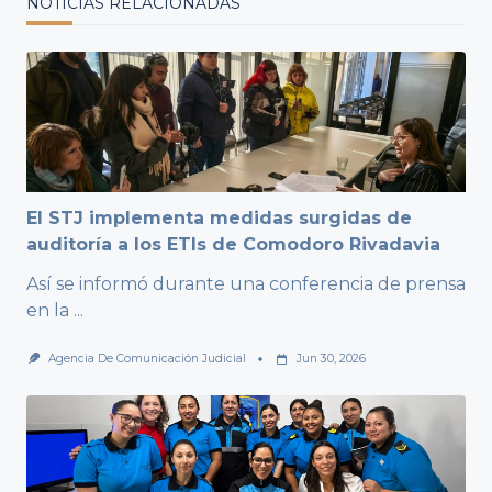
NOTICIAS RELACIONADAS
El STJ implementa medidas surgidas de
auditoría a los ETIs de Comodoro Rivadavia
Así se informó durante una conferencia de prensa
en la
...
Agencia De Comunicación Judicial
Jun 30, 2026