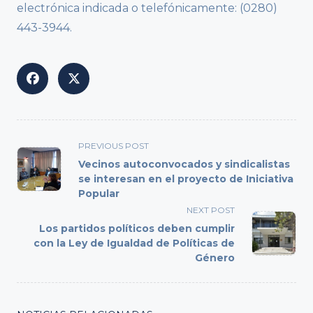
electrónica indicada o telefónicamente: (0280)
443-3944.
<span
PREVIOUS POST
class="nav-
Vecinos autoconvocados y sindicalistas
subtitle
se interesan en el proyecto de Iniciativa
Popular
screen-
reader-
NEXT POST
text">Page</span>
Los partidos políticos deben cumplir
con la Ley de Igualdad de Políticas de
Género