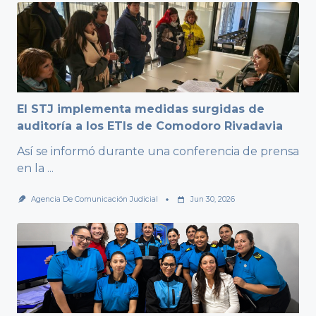
El STJ implementa medidas surgidas de
auditoría a los ETIs de Comodoro Rivadavia
Así se informó durante una conferencia de prensa
en la
...
Agencia De Comunicación Judicial
Jun 30, 2026