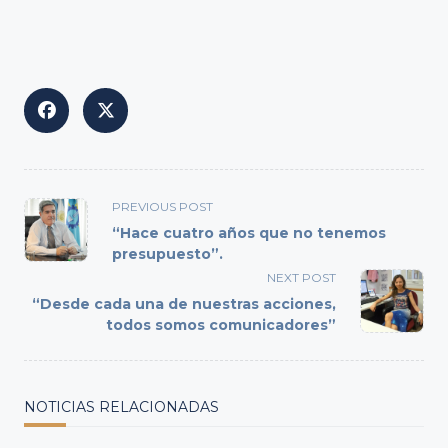
<span
PREVIOUS POST
class="nav-
“Hace cuatro años que no tenemos
subtitle
presupuesto”.
screen-
NEXT POST
reader-
“Desde cada una de nuestras acciones,
text">Page</span>
todos somos comunicadores”
NOTICIAS RELACIONADAS