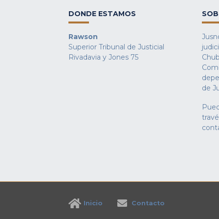
DONDE ESTAMOS
SOB
Rawson
Jusno
Superior Tribunal de Justicial
judic
Rivadavia y Jones 75
Chub
Comu
depe
de Ju
Pued
trav
cont
Inicio
Contacto