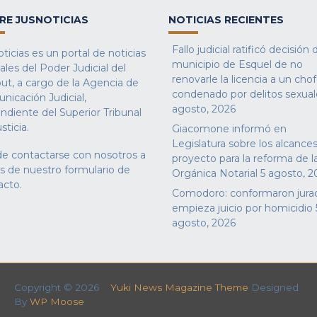
RE JUSNOTICIAS
NOTICIAS RECIENTES
Fallo judicial ratificó decisión 
ticias es un portal de noticias
municipio de Esquel de no
iales del Poder Judicial del
renovarle la licencia a un cho
ut, a cargo de la Agencia de
condenado por delitos sexual
nicación Judicial,
agosto, 2026
ndiente del Superior Tribunal
sticia.
Giacomone informó en
Legislatura sobre los alcances
e contactarse con nosotros a
proyecto para la reforma de l
és de nuestro
formulario de
Orgánica Notarial
5 agosto, 2
acto
.
Comodoro: conformaron jura
empieza juicio por homicidio
agosto, 2026
Copyright © 2026
Yuki News Magazine Theme
Designed
By
WP Moose