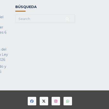
BÚSQUEDA
del
Search
for:
fer
es
6
 del
a Ley
026
do y
5