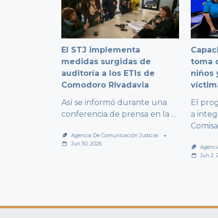
El STJ implementa
Capaci
medidas surgidas de
toma d
auditoría a los ETIs de
niños 
Comodoro Rivadavia
víctim
Así se informó durante una
El pro
conferencia de prensa en la
...
a integ
Comisa
Agencia De Comunicación Judicial
Jun 30, 2026
Agenci
Jun 2, 