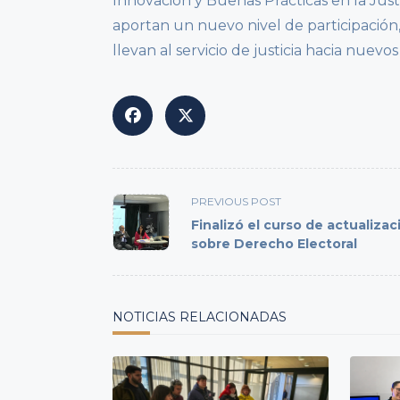
Innovación y Buenas Prácticas en la Just
aportan un nuevo nivel de participación,
llevan al servicio de justicia hacia nuevo
<span
PREVIOUS POST
class="nav-
Finalizó el curso de actualizac
subtitle
sobre Derecho Electoral
screen-
reader-
text">Page</span>
NOTICIAS RELACIONADAS