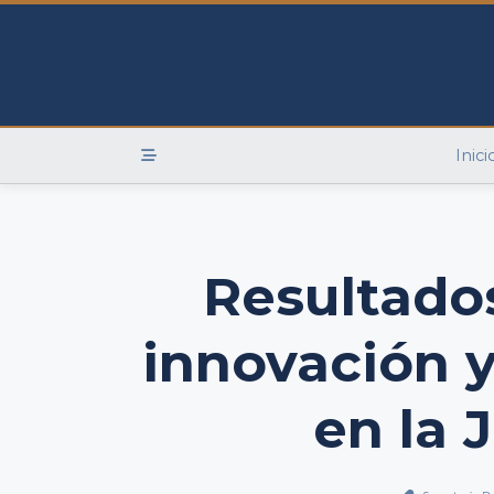
Skip
to
content
Inici
Resultados
innovación y
en la 