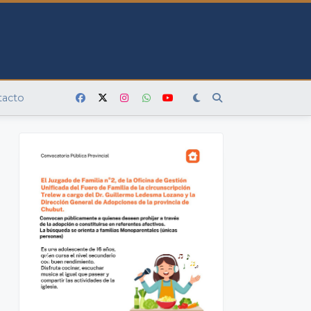
tacto
s