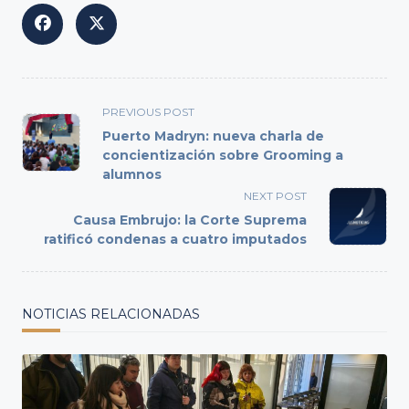
<span
PREVIOUS POST
class="nav-
Puerto Madryn: nueva charla de
subtitle
concientización sobre Grooming a
alumnos
screen-
reader-
NEXT POST
text">Page</span>
Causa Embrujo: la Corte Suprema
ratificó condenas a cuatro imputados
NOTICIAS RELACIONADAS