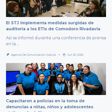
El STJ implementa medidas surgidas de
auditoría a los ETIs de Comodoro Rivadavia
Así se informó durante una conferencia de prensa
en la
...
Agencia De Comunicación Judicial
Jun 30, 2026
Capacitaron a policías en la toma de
denuncias a niñas, niños y adolescentes