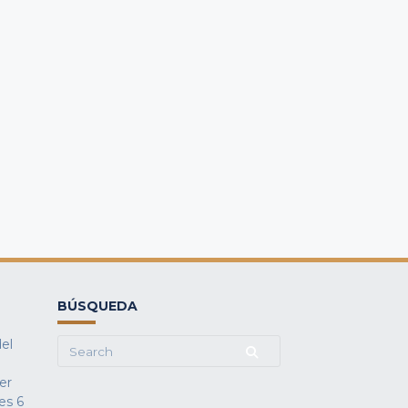
BÚSQUEDA
del
Search
for:
fer
es
6