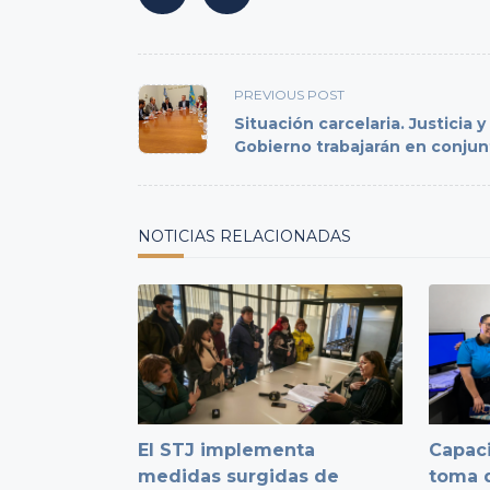
<span
PREVIOUS POST
class="nav-
Situación carcelaria. Justicia y
subtitle
Gobierno trabajarán en conjun
screen-
reader-
text">Page</span>
NOTICIAS RELACIONADAS
El STJ implementa
Capaci
medidas surgidas de
toma d