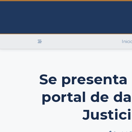
Skip
to
content
Inici
Se presenta
portal de da
Justic