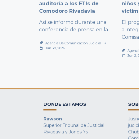
auditoría a los ETIs de
niños 
Comodoro Rivadavia
víctim
Así se informó durante una
El pro
conferencia de prensa en la
...
a integ
Comisa
Agencia De Comunicación Judicial
Jun 30, 2026
Agenci
Jun 2, 
DONDE ESTAMOS
SOB
Rawson
Jusno
Superior Tribunal de Justicial
judic
Rivadavia y Jones 75
Chub
Comu