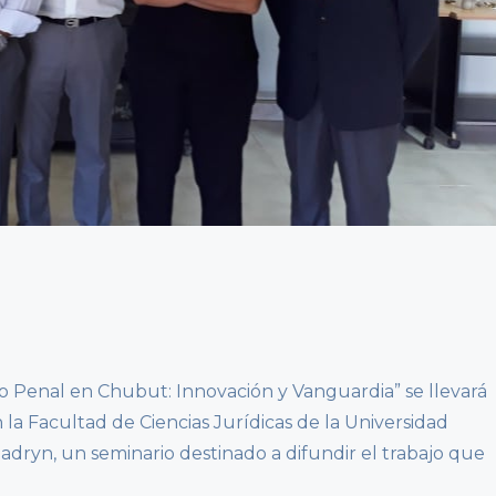
o Penal en Chubut: Innovación y Vanguardia” se llevará
 la Facultad de Ciencias Jurídicas de la Universidad
adryn, un seminario destinado a difundir el trabajo que