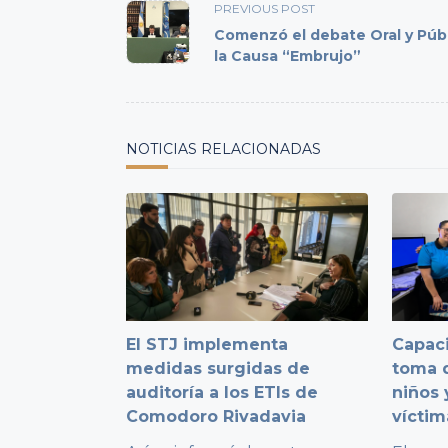
PREVIOUS POST
class="nav-
Comenzó el debate Oral y Púb
subtitle
la Causa “Embrujo”
screen-
reader-
text">Page</span>
NOTICIAS RELACIONADAS
El STJ implementa
Capaci
medidas surgidas de
toma d
auditoría a los ETIs de
niños 
Comodoro Rivadavia
víctim