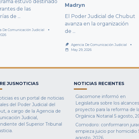
grama estuvo destinado
Madryn
rantes de las
rías de
...
El Poder Judicial de Chubut
avanza en la organización
a De Comunicación Judicial
de
...
2026
Agencia De Comunicación Judicial
May 29, 2026
RE JUSNOTICIAS
NOTICIAS RECIENTES
Giacomone informó en
ticias es un portal de noticias
Legislatura sobre los alcances
iales del Poder Judicial del
proyecto para la reforma de l
ut, a cargo de la Agencia de
Orgánica Notarial
5 agosto, 2
nicación Judicial,
ndiente del Superior Tribunal
Comodoro: conformaron jura
sticia.
empieza juicio por homicidio
agosto, 2026