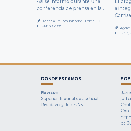
Así se informó durante una
El pro
conferencia de prensa en la
...
a integ
Comisa
Agencia De Comunicación Judicial
Jun 30, 2026
Agenci
Jun 2, 
DONDE ESTAMOS
SOB
Rawson
Jusno
Superior Tribunal de Justicial
judic
Rivadavia y Jones 75
Chub
Comu
depe
de Ju