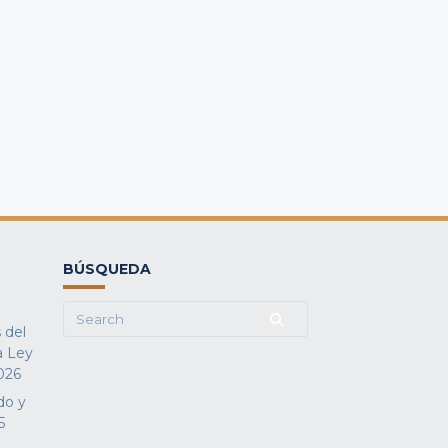
BÚSQUEDA
Search
 del
for:
a Ley
026
do y
5