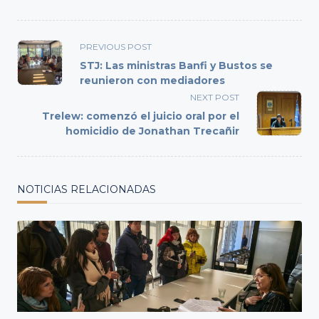
<span
PREVIOUS POST
class="nav-
STJ: Las ministras Banfi y Bustos se
subtitle
reunieron con mediadores
screen-
NEXT POST
reader-
Trelew: comenzó el juicio oral por el
text">Page</span>
homicidio de Jonathan Trecañir
NOTICIAS RELACIONADAS